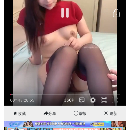
360P
00:15
/
28:55
收藏
分享
举报
刷新